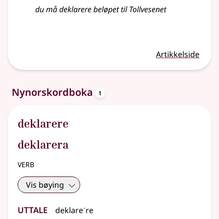
du må deklarere beløpet til Tollvesenet
Artikkelside
oppslagsord
Nynorskordboka
1
deklarere
deklarera
verb
Vis bøying
Uttale
deklareˊre