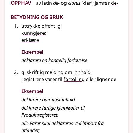
Opphav
av
latin
de-
og
clarus
‘klar’
;
jamfør
de-
Betydning og bruk
uttrykke offentlig
;
kunngjøre
;
erklære
Eksempel
deklarere en kongelig forlovelse
gi skriftlig melding om innhold
;
registrere varer til
fortolling
eller lignende
Eksempel
deklarere næringsinnhold
;
deklarere farlige kjemikalier til
Produktregisteret
;
alle varer skal deklareres ved import fra
utlandet
;