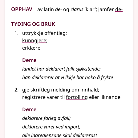
Opphav
av
latin
de-
og
clarus
‘klar’
;
jamfør
de-
Tyding og bruk
uttrykkje offentleg
;
kunngjere
;
erklære
Døme
landet har deklarert fullt sjølvstende
;
han deklarerer at vi ikkje har noko å frykte
gje skriftleg melding om innhald
;
registrere varer til
fortolling
eller liknande
Døme
deklarere farleg avfall
;
deklarere varer ved import
;
alle ingrediensane skal deklarerast