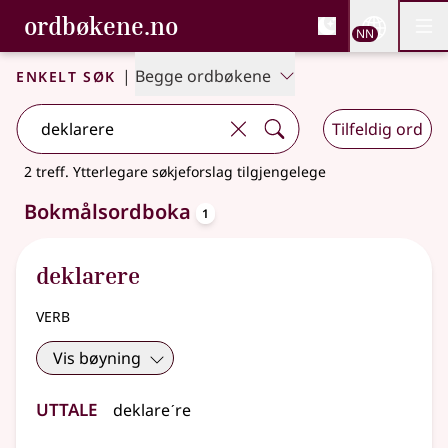
, Bokmålsordboka og N
ordbøkene.no
Nettsi
NN
Men
Gå til hovudinnhald
Tilgjenge
Bokmålsordboka og Nynorskordboka
Enkelt søk
|
Begge ordbøkene
Tilfeldig ord
2 treff
.
Ytterlegare søkjeforslag tilgjengelege
oppslagsord
Bokmålsordboka
1
deklarere
verb
Vis bøyning
Uttale
deklareˊre