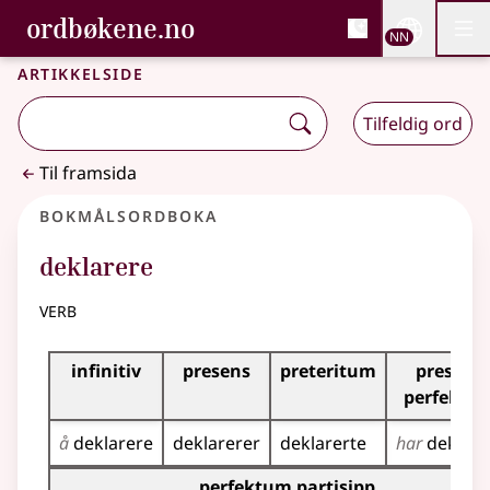
, Bokmålsordboka og N
ordbøkene.no
Nettsi
NN
Men
Gå til hovudinnhald
Tilgjenge
Bokmålsordboka og Nynorskordboka
Artikkelside
Tilfeldig ord
Til framsida
Bokmålsordboka
deklarere
verb
Bøyingstabell for dette verbet
infinitiv
presens
preteritum
presens
perfektu
å
deklarere
deklarerer
deklarerte
har
deklare
Bøyingstabell for dette verbet (partisippformer)
perfektum partisipp