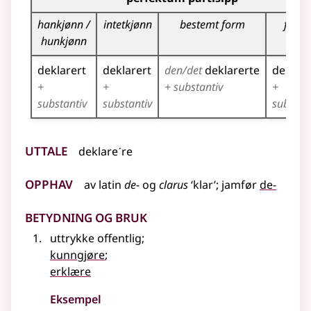
hankjønn /
intetkjønn
bestemt form
flerta
hunkjønn
deklarert
deklarert
den/det
deklarerte
deklare
+
+
+ substantiv
+
substantiv
substantiv
substan
Uttale
deklareˊre
Opphav
av
latin
de-
og
clarus
‘klar’
;
jamfør
de-
Betydning og bruk
uttrykke offentlig
;
kunngjøre
;
erklære
Eksempel