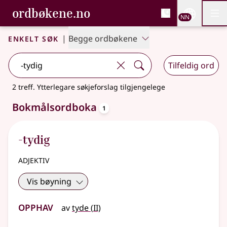
, Bokmålsordboka og N
ordbøkene.no
Nettsi
NN
Men
Gå til hovudinnhald
Tilgjenge
Bokmålsordboka og Nynorskordboka
Enkelt søk
|
Begge ordbøkene
Tilfeldig ord
2 treff
.
Ytterlegare søkjeforslag tilgjengelege
oppslagsord
Bokmålsordboka
1
-tydig
adjektiv
Vis bøyning
Opphav
2
av
tyde
(
II)