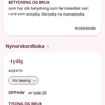
Betydning og bruk
som har slik betydning som førsteleddet sier
;
i ord som
entydig
,
flertydig
og
mangetydig
Artikkelside
oppslagsord
Nynorskordboka
1
-tydig
adjektiv
Vis bøying
Opphav
2
av
tyde
(
II)
Tyding og bruk