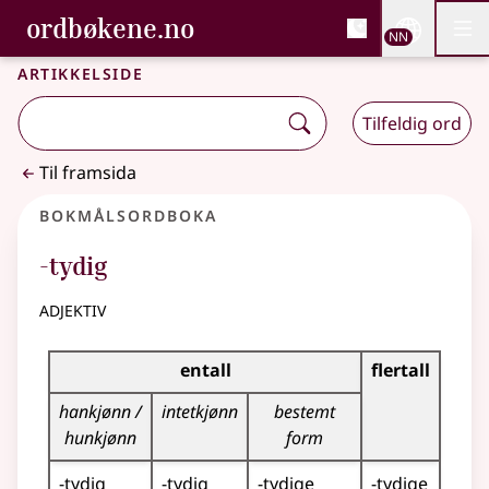
, Bokmålsordboka og N
ordbøkene.no
Nettsi
NN
Men
Gå til hovudinnhald
Tilgjenge
Bokmålsordboka og Nynorskordboka
Artikkelside
Tilfeldig ord
Til framsida
Bokmålsordboka
-tydig
adjektiv
Bøyingstabell for dette adjektivet
entall
flertall
hankjønn /
intetkjønn
bestemt
hunkjønn
form
-tydig
-tydig
-tydige
-tydige