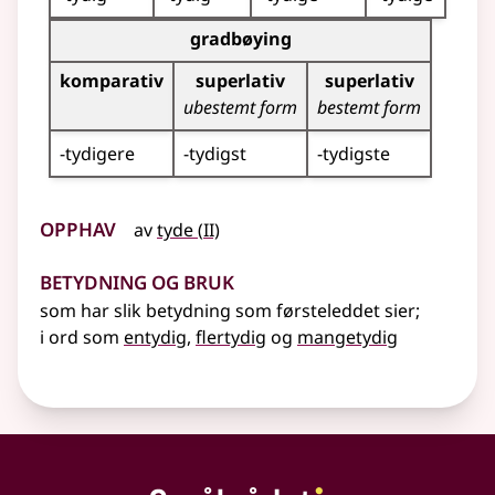
Bøyingstabell for dette adjektivet (gradbøying)
gradbøying
komparativ
superlativ
superlativ
ubestemt form
bestemt form
-tydigere
-tydigst
-tydigste
Opphav
2
av
tyde
(
II)
Betydning og bruk
som har slik betydning som førsteleddet sier
;
i ord som
entydig
,
flertydig
og
mangetydig