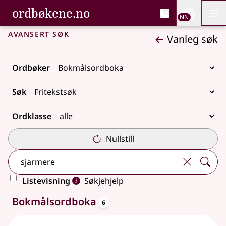
, Bokmålsordboka og N
ordbøkene.no
Nettsi
NN
Men
Gå til hovudinnhald
Tilgjenge
Bokmålsordboka og Nynorskordboka
Avansert søk
Vanleg søk
Ordbøker
Søk
Ordklasse
Nullstill
Listevisning
Søkjehjelp
oppslagsord
6 treff
Bokmålsordboka
6