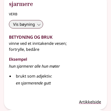
sjarmere
verb
Vis bøyning
Betydning og bruk
vinne ved et inntakende vesen
;
fortrylle, bedåre
Eksempel
hun
sjarmerer
alle hun møter
brukt som adjektiv:
en
sjarmerende
gutt
Artikkelside