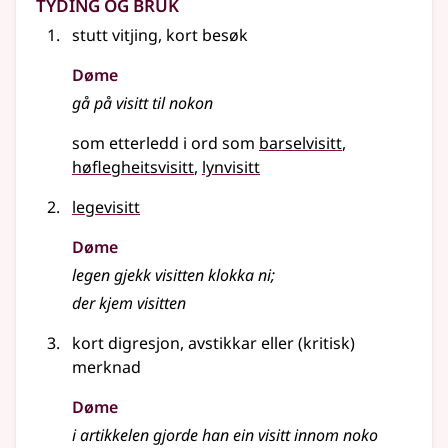
Tyding og bruk
stutt vitjing, kort besøk
Døme
gå på visitt til nokon
som etterledd i ord som
barselvisitt
høflegheitsvisitt
lynvisitt
legevisitt
Døme
legen gjekk visitten klokka ni
;
der kjem visitten
kort digresjon, avstikkar
eller
(kritisk)
merknad
Døme
i artikkelen gjorde han ein visitt innom noko