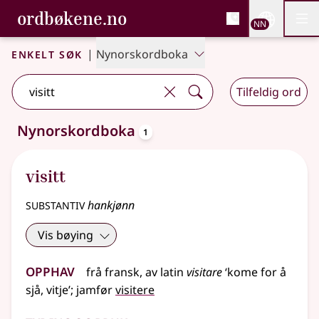
, Bokmålsordboka og N
ordbøkene.no
Nettsi
NN
Men
Gå til hovudinnhald
Tilgjenge
Bokmålsordboka og Nynorskordboka
Enkelt søk
|
Nynorskordboka
Tilfeldig ord
oppslagsord
Nynorskordboka
1
Eitt treff
.
Ytterlegare søkjeforslag tilgjengelege
visitt
substantiv
hankjønn
Vis bøying
Opphav
frå
fransk
,
av
latin
visitare
‘kome for å
sjå, vitje’
;
jamfør
visitere