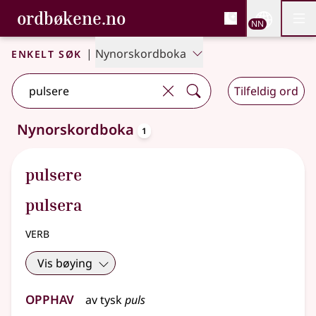
, Bokmålsordboka og N
ordbøkene.no
Nettsi
NN
Men
Gå til hovudinnhald
Tilgjenge
Bokmålsordboka og Nynorskordboka
Enkelt søk
|
Nynorskordboka
Tilfeldig ord
oppslagsord
Nynorskordboka
1
Eitt treff
.
Ytterlegare søkjeforslag tilgjengelege
pulsere
pulsera
verb
Vis bøying
Opphav
av
tysk
puls