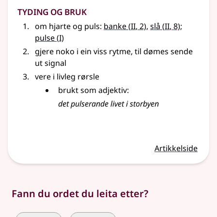
Tyding og bruk
2
2
om hjarte og puls:
banke
(
II
, 2)
,
slå
(
II
, 8)
;
1
pulse
(
I)
gjere noko i ein viss rytme,
til dømes
sende
ut signal
vere i livleg rørsle
brukt som adjektiv:
det pulserande livet i storbyen
Artikkelside
Fann du ordet du leita etter?