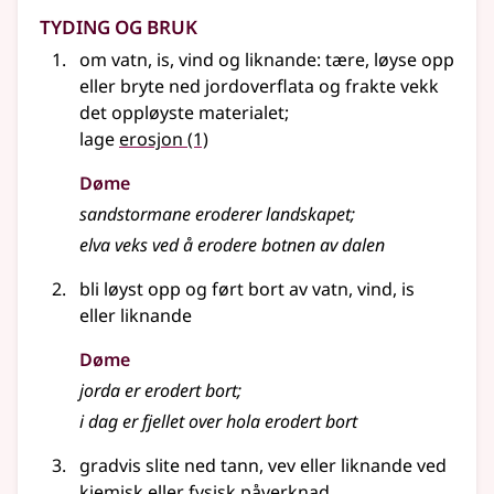
Tyding og bruk
om vatn, is, vind og liknande: tære, løyse opp
eller bryte ned jordoverflata og frakte vekk
det oppløyste materialet
;
lage
erosjon
(1)
Døme
sandstormane eroderer landskapet
;
elva veks ved å erodere botnen av dalen
bli løyst opp og ført bort av vatn, vind, is
eller liknande
Døme
jorda er erodert bort
;
i dag er fjellet over hola erodert bort
gradvis slite ned tann, vev eller liknande ved
kjemisk eller fysisk påverknad