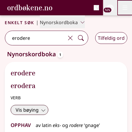
, Bokmålsordboka og N
ordbøkene.no
Nettsi
NN
Men
Gå til hovudinnhald
Tilgjenge
Bokmålsordboka og Nynorskordboka
Enkelt søk
|
Nynorskordboka
Tilfeldig ord
oppslagsord
Nynorskordboka
1
Eitt treff
.
Ytterlegare søkjeforslag tilgjengelege
erodere
erodera
verb
Vis bøying
Opphav
av
latin
eks-
og
rodere
‘gnage’