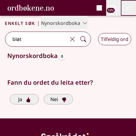
, Bokmålsordboka og N
ordbøkene.no
Nettsi
NN
Men
Gå til hovudinnhald
Tilgjenge
Bokmålsordboka og Nynorskordboka
Enkelt søk
|
Nynorskordboka
Tilfeldig ord
oppslagsord
Nynorskordboka
0
Søkjeforslag tilgjengelege
Fann du ordet du leita etter?
Ja
Nei