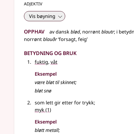
adjektiv
Vis bøyning
Opphav
av
dansk
blød
,
norrønt
blautr
;
i betyd
norrønt
blauðr
‘forsagt, feig’
Betydning og bruk
fuktig
,
våt
Eksempel
være
bløt
til skinnet
;
bløt snø
som lett gir etter for trykk
;
myk
(1)
Eksempel
bløtt metall
;