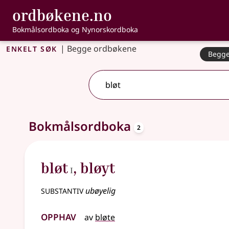
, Bokmålsordbo
ordbøkene.no
Gå til hovudinnhald
Tilgjenge
Bokmålsordboka og Nynorskordboka
Enkelt søk
|
Begge ordbøkene
Begge
2 treff
.
Ytterlegare søkjeforslag tilgjengelege
oppslagsord
Bokmålsordboka
2
1
bløt
,
bløyt
I
substantiv
ubøyelig
Opphav
av
bløte