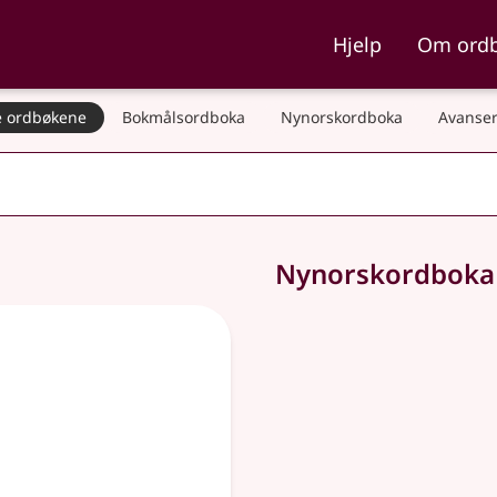
ka og Nynorskordboka
Hjelp
Om ord
 ordbøkene
Bokmålsordboka
Nynorskordboka
Avanser
Nynorskordbok