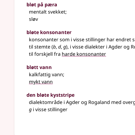
bløt på pæra
mentalt svekket
;
sløv
bløte konsonanter
konsonanter som i visse stillinger har endret 
til stemte (
b
,
d
,
g
), i visse dialekter i Agder og
til forskjell fra
harde konsonanter
bløtt vann
kalkfattig vann
;
mykt vann
den bløte kyststripe
dialektområde i Agder og Rogaland med over
g
i visse stillinger