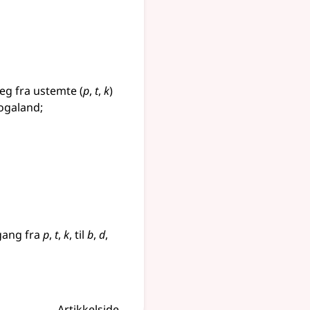
seg fra ustemte (
p
,
t
,
k
)
 Rogaland
;
gang fra
p
,
t
,
k
, til
b
,
d
,
Artikkelside