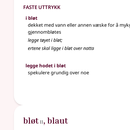
Faste uttrykk
i bløt
dekket med vann eller annen væske for å mykg
gjennombløtes
legge tøyet i bløt
;
ertene skal ligge i bløt over natta
legge hodet i bløt
spekulere grundig over noe
2
bløt
,
blaut
II