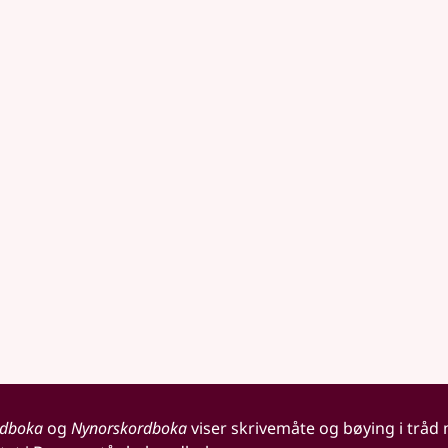
rdboka
og
Nynorskordboka
viser skrivemåte og bøying i tråd