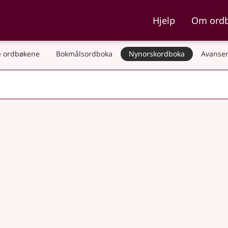
ka og Nynorskordboka
Hjelp
Om ord
 ordbøkene
Bokmålsordboka
Nynorskordboka
Avanser