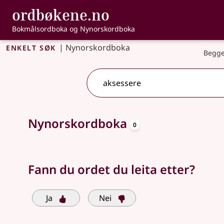
, Bokmålsordbo
ordbøkene.no
Gå til hovudinnhald
Tilgjenge
Bokmålsordboka og Nynorskordboka
Enkelt søk
|
Nynorskordboka
Begge
oppslagsord
Søkjeforslag tilgjengelege
Nynorskordboka
0
Fann du ordet du leita etter?
Ja
Nei