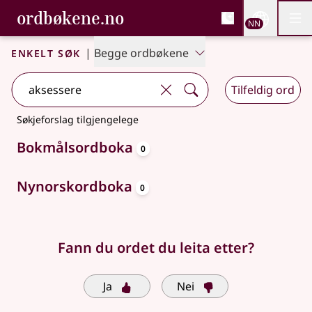
, Bokmålsordboka og N
ordbøkene.no
Nettsi
NN
Men
Gå til hovudinnhald
Tilgjenge
Bokmålsordboka og Nynorskordboka
Enkelt søk
|
Begge ordbøkene
Tilfeldig ord
Søkjeforslag tilgjengelege
oppslagsord
Bokmålsordboka
0
oppslagsord
Nynorskordboka
0
Fann du ordet du leita etter?
Ja
Nei