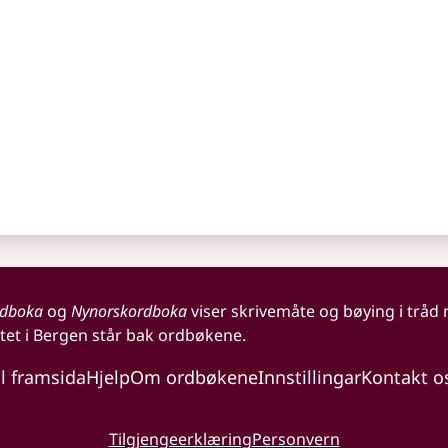
rdboka
og
Nynorskordboka
viser skrivemåte og bøying i tråd
tet i Bergen står bak ordbøkene.
il framsida
Hjelp
Om ordbøkene
Innstillingar
Kontakt o
Tilgjengeerklæring
Personvern