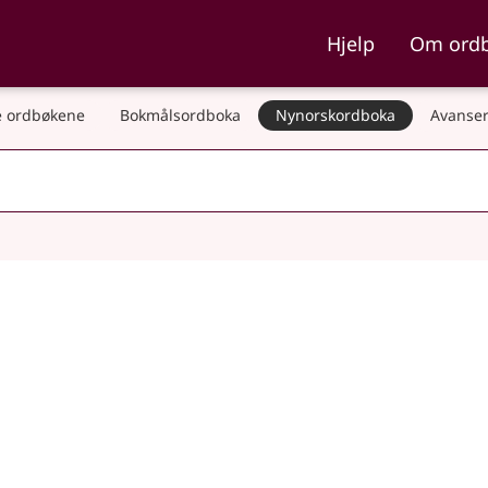
ka og Nynorskordboka
Hjelp
Om ord
 ordbøkene
Bokmålsordboka
Nynorskordboka
Avanser