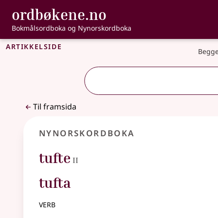
, Bokmålsordbo
ordbøkene.no
Gå til hovudinnhald
Tilgjenge
Bokmålsordboka og Nynorskordboka
Artikkelside
Begge
Til framsida
Nynorskordboka
2
tufte
II
tufta
verb