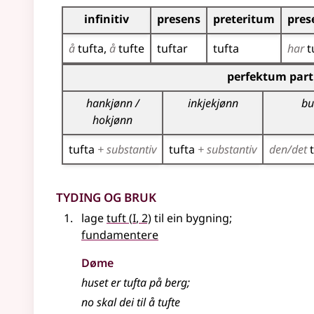
Bøyningstabell for dette verbet
infinitiv
presens
preteritum
pres
å
tufta
å
tufte
tuftar
tufta
har
t
Bøyningstabell for dette verbet (partisippforme
perfektum part
hankjønn /
inkjekjønn
bu
hokjønn
tufta
+ substantiv
tufta
+ substantiv
den/det
Tyding og bruk
1
lage
tuft
(
I
, 2)
til ein bygning
;
fundamentere
Døme
huset er tufta på berg
;
no skal dei til å tufte