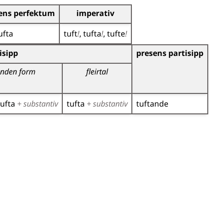
ens perfektum
imperativ
ufta
tuft
!
tufta
!
tufte
!
r)
isipp
presens partisipp
nden form
fleirtal
tufta
+ substantiv
tufta
+ substantiv
tuftande