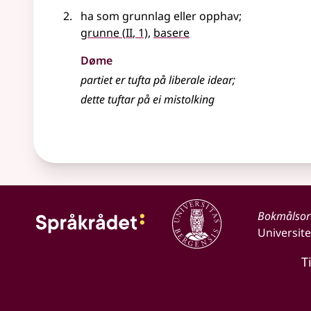
ha som grunnlag eller opphav
;
2
grunne
(
II
, 1)
,
basere
Døme
partiet er tufta på liberale idear
;
dette tuftar på ei mistolking
Bokmålso
Universite
T