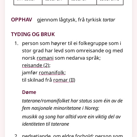
Opphav
gjennom
lågtysk
, frå tyrkisk
tartar
Tyding og bruk
person som høyrer til ei folkegruppe som i
stor grad har levd som omreisande og med
norsk
romani
som nedarva språk
;
reisande
(2)
;
jamfør
romanifolk
;
2
til skilnad frå
romar
(
II)
Døme
taterane/romanifolket har status som éin av de
fem nasjonale minoritetane i Noreg
;
musikk og song har alltid vore ein viktig del av
identiteten til taterane
nedsetjande
, om eldre forhold: person som