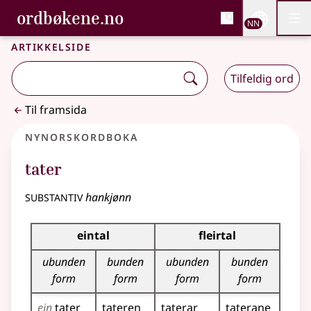
, Bokmålsordboka og N
ordbøkene.no
Nettsi
NN
Men
Gå til hovudinnhald
Tilgjenge
Bokmålsordboka og Nynorskordboka
Artikkelside
Tilfeldig ord
Til framsida
Nynorskordboka
tater
substantiv
hankjønn
Bøyningstabell for dette substantivet
eintal
fleirtal
ubunden
bunden
ubunden
bunden
form
form
form
form
ein
tater
tateren
taterar
taterane