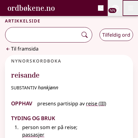
, Bokmålsordboka og N
ordbøkene.no
Nettsi
NN
Men
Gå til hovudinnhald
Tilgjenge
Bokmålsordboka og Nynorskordboka
Artikkelside
Tilfeldig ord
Til framsida
Nynorskordboka
reisande
substantiv
hankjønn
Opphav
3
presens partisipp
av
reise
(
III)
Tyding og bruk
person som er på reise
;
passasjer