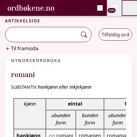
, Bokmålsordboka og N
ordbøkene.no
Nettsi
NN
Men
Gå til hovudinnhald
Tilgjenge
Bokmålsordboka og Nynorskordboka
Artikkelside
Tilfeldig ord
Til framsida
Nynorskordboka
romani
substantiv
hankjønn eller inkjekjønn
Bøyningstabell for dette substantivet
kjønn
eintal
fleir
ubunden
bunden
ubunden
form
form
form
hankjønn
ein
romani
romanien
romaniar
r