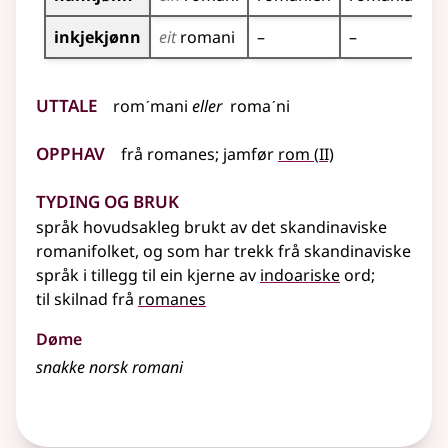
inkjekjønn
eit
romani
–
–
–
Uttale
romˊmani
eller
romaˊni
Opphav
2
frå
romanes
;
jamfør
rom
(
II)
Tyding og bruk
språk hovudsakleg brukt av det skandinaviske
romanifolket, og som har trekk frå skandinaviske
språk i tillegg til ein kjerne av
indoariske
ord
;
til skilnad frå
romanes
Døme
snakke norsk romani