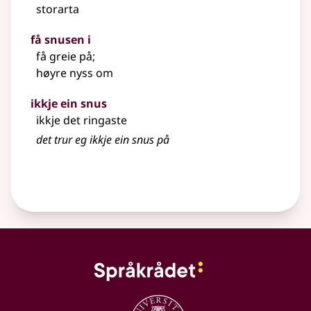
storarta
få snusen i
få greie på
;
høyre nyss om
ikkje ein snus
ikkje det ringaste
det trur eg ikkje ein snus på