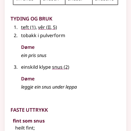
Tyding og bruk
2
teft
(1)
,
vêr
(
II
, 5)
tobakk i pulverform
Døme
ein pris snus
einskild klype
snus
(2)
Døme
leggje ein snus under leppa
Faste uttrykk
fint som snus
heilt fint
;