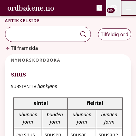
, Bokmålsordboka og N
ordbøkene.no
Nettsi
NN
Men
Gå til hovudinnhald
Tilgjenge
Bokmålsordboka og Nynorskordboka
Artikkelside
Tilfeldig ord
Til framsida
Nynorskordboka
snus
substantiv
hankjønn
Bøyningstabell for dette substantivet
eintal
fleirtal
ubunden
bunden
ubunden
bunden
form
form
form
form
ein
snus
snusen
snusar
snusane