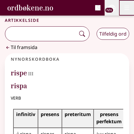
, Bokmålsordboka og N
ordbøkene.no
Nettsi
NN
Men
Gå til hovudinnhald
Tilgjenge
Bokmålsordboka og Nynorskordboka
Artikkelside
Tilfeldig ord
Til framsida
Nynorskordboka
3
rispe
III
rispa
verb
Bøyningstabell for dette verbet
infinitiv
presens
preteritum
presens
im
perfektum