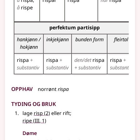
å
rispa
rispar
rispa
har
rispa
ris
å
rispe
ris
ris
Bøyningstabell for dette verbet (partisippformer)
perfektum partisipp
hankjønn /
inkjekjønn
bunden form
fleirtal
hokjønn
rispa
+
rispa
+
den/det
rispa
rispa
+
substantiv
substantiv
+ substantiv
substantiv
Opphav
norrønt
rispa
Tyding og bruk
lage
risp
(2)
eller rift
;
3
ripe
(
III
, 1)
Døme