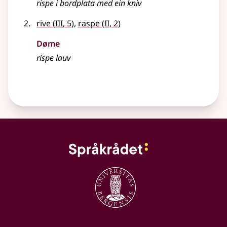
rispe i bordplata med ein kniv
3
2
rive
(
III
, 5)
,
raspe
(
II
, 2)
Døme
rispe lauv