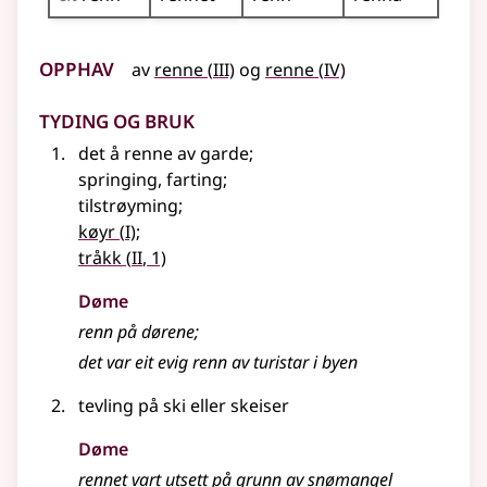
Opphav
3
4
av
renne
(
III)
og
renne
(
IV)
Tyding og bruk
det å renne av garde
;
springing, farting
;
tilstrøyming
;
1
køyr
(
I)
;
2
tråkk
(
II
, 1)
Døme
renn på dørene
;
det var eit evig renn av turistar i byen
tevling på ski
eller
skeiser
Døme
rennet vart utsett på grunn av snømangel