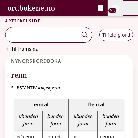
, Bokmålsordboka og N
ordbøkene.no
Nettsi
NN
Men
Gå til hovudinnhald
Tilgjenge
Bokmålsordboka og Nynorskordboka
Artikkelside
Tilfeldig ord
Til framsida
Nynorskordboka
renn
substantiv
inkjekjønn
Bøyningstabell for dette substantivet
eintal
fleirtal
ubunden
bunden
ubunden
bunden
form
form
form
form
eit
renn
rennet
renn
renna