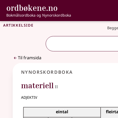
, Bokmålsordbo
ordbøkene.no
Gå til hovudinnhald
Tilgjenge
Bokmålsordboka og Nynorskordboka
Artikkelside
Begge
Til framsida
Nynorskordboka
2
materiell
II
adjektiv
Bøyningstabell for dette adjektivet
eintal
fleirt