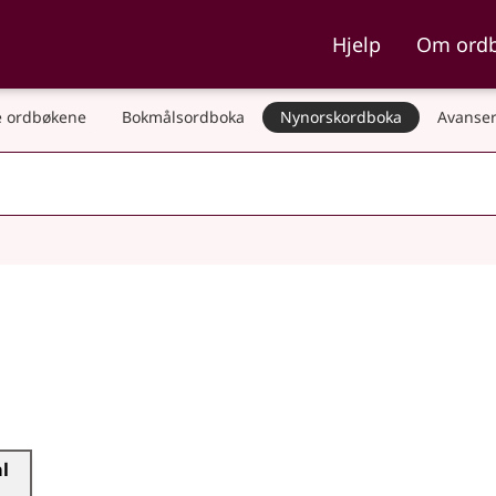
ka og Nynorskordboka
Hjelp
Om ord
 ordbøkene
Bokmålsordboka
Nynorskordboka
Avanser
al