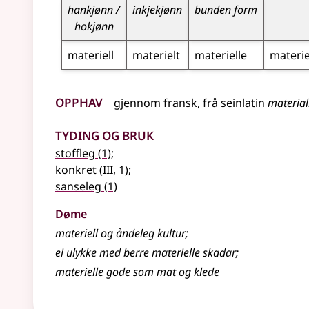
hankjønn /
inkjekjønn
bunden form
hokjønn
materiell
materielt
materielle
materie
Opphav
gjennom
fransk
,
frå
seinlatin
material
Tyding og bruk
stoffleg
(1)
;
3
konkret
(
III
, 1)
;
sanseleg
(1)
Døme
materiell og åndeleg kultur
;
ei ulykke med berre materielle skadar
;
materielle gode som mat og klede