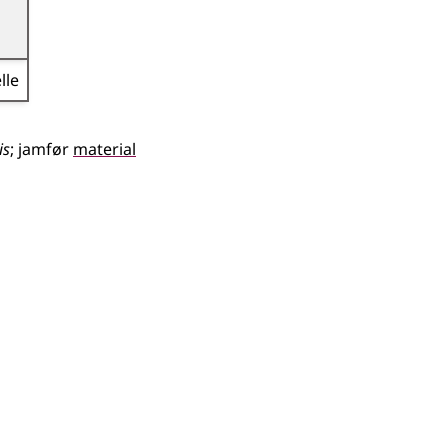
lle
is
;
jamfør
material