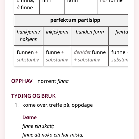
å
finna
finn
fann
har
funne
fin
å
finne
Bøyningstabell for dette verbet (partisippformer)
perfektum partisipp
hankjønn /
inkjekjønn
bunden form
fleirtal
hokjønn
funnen
+
funne
+
den/det
funne
funne
+
substantiv
substantiv
+ substantiv
substantiv
Opphav
norrønt
finna
Tyding og bruk
kome over, treffe på, oppdage
Døme
finne ein skatt
;
finne att noko ein har mista
;