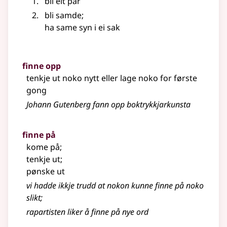
bli eit par
bli samde
;
ha same syn i ei sak
finne opp
tenkje ut noko nytt eller lage noko for første
gong
Johann Gutenberg fann opp boktrykkjarkunsta
finne på
kome på
;
tenkje ut
;
pønske ut
vi hadde ikkje trudd at nokon kunne finne på noko
slikt
;
rapartisten liker å finne på nye ord