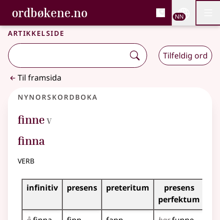
, Bokmålsordboka og N
ordbøkene.no
Nettsi
NN
Men
Gå til hovudinnhald
Tilgjenge
Bokmålsordboka og Nynorskordboka
Artikkelside
Tilfeldig ord
Til framsida
Nynorskordboka
5
finne
V
finna
verb
Bøyningstabell for dette verbet
infinitiv
presens
preteritum
presens
im
perfektum