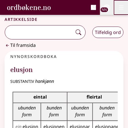
, Bokmålsordboka og N
ordbøkene.no
Nettsi
NN
Men
Gå til hovudinnhald
Tilgjenge
Bokmålsordboka og Nynorskordboka
Artikkelside
Tilfeldig ord
Til framsida
Nynorskordboka
elusjon
substantiv
hankjønn
Bøyningstabell for dette substantivet
eintal
fleirtal
ubunden
bunden
ubunden
bunden
form
form
form
form
ein
elusjon
elusjonen
elusjonar
elusjonane