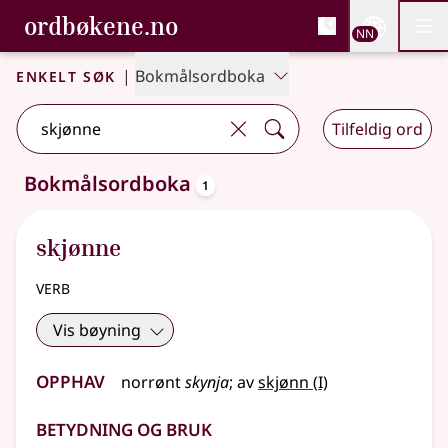
, Bokmålsordboka og N
ordbøkene.no
Nettsi
NN
Men
Gå til hovudinnhald
Tilgjenge
Bokmålsordboka og Nynorskordboka
Enkelt søk
|
Bokmålsordboka
Tilfeldig ord
oppslagsord
Bokmålsordboka
1
Eitt treff
.
Ytterlegare søkjeforslag tilgjengelege
skjønne
verb
Vis bøyning
Opphav
1
norrønt
skynja
;
av
skjønn
(
I)
Betydning og bruk