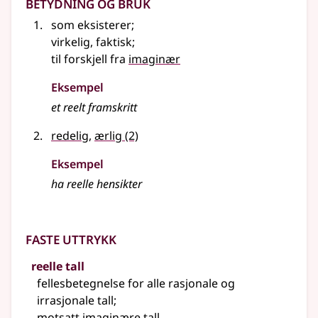
Betydning og bruk
som eksisterer
;
virkelig, faktisk
;
til forskjell fra
imaginær
Eksempel
et reelt framskritt
redelig
,
ærlig
(2)
Eksempel
ha
reelle
hensikter
Faste uttrykk
reelle tall
fellesbetegnelse for alle rasjonale og
irrasjonale tall
;
motsatt
imaginære tall