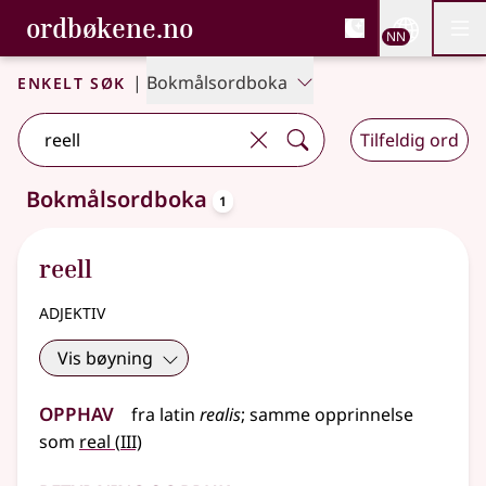
, Bokmålsordboka og N
ordbøkene.no
Nettsi
NN
Men
Gå til hovudinnhald
Tilgjenge
Bokmålsordboka og Nynorskordboka
Enkelt søk
|
Bokmålsordboka
Tilfeldig ord
oppslagsord
Bokmålsordboka
1
Eitt treff
.
Ytterlegare søkjeforslag tilgjengelege
reell
adjektiv
Vis bøyning
Opphav
fra
latin
realis
;
samme opprinnelse
3
som
real
(
III)