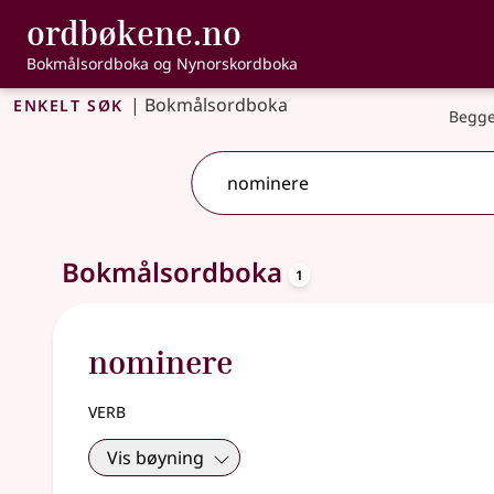
, Bokmålsordbo
ordbøkene.no
Gå til hovudinnhald
Tilgjenge
Bokmålsordboka og Nynorskordboka
Enkelt søk
|
Bokmålsordboka
Begge
oppslagsord
Eitt treff
Bokmålsordboka
.
Ytterlegare søkjeforslag tilgjengelege
1
nominere
verb
Vis bøyning