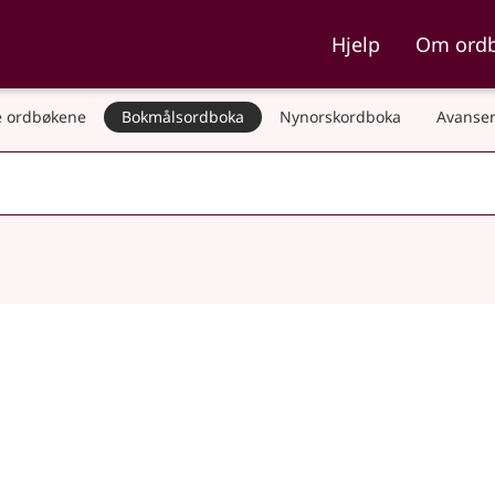
ka og Nynorskordboka
Hjelp
Om ord
 ordbøkene
Bokmålsordboka
Nynorskordboka
Avanser