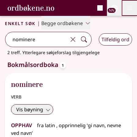
, Bokmålsordboka og N
ordbøkene.no
Nettsi
NN
Men
Gå til hovudinnhald
Tilgjenge
Bokmålsordboka og Nynorskordboka
Enkelt søk
|
Begge ordbøkene
Tilfeldig ord
2 treff
.
Ytterlegare søkjeforslag tilgjengelege
oppslagsord
Bokmålsordboka
1
nominere
verb
Vis bøyning
Opphav
fra
latin
, opprinnelig ‘gi navn, nevne
ved navn’