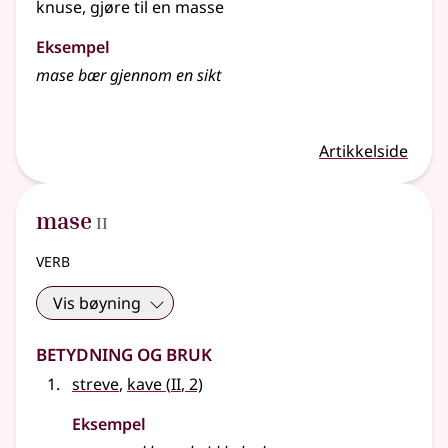
knuse, gjøre til en masse
Eksempel
mase
bær gjennom en sikt
Artikkelside
2
mase
II
verb
Vis bøyning
Betydning og bruk
2
streve
,
kave
(
II
, 2)
Eksempel