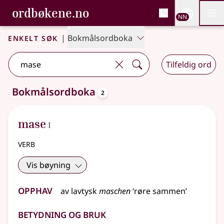
, Bokmålsordboka og N
ordbøkene.no
Nettsi
NN
Men
Gå til hovudinnhald
Tilgjenge
Bokmålsordboka og Nynorskordboka
Enkelt søk
|
Bokmålsordboka
Tilfeldig ord
oppslagsord
Bokmålsordboka
2
2 treff
.
Ytterlegare søkjeforslag tilgjengelege
1
mase
I
verb
Vis bøyning
Opphav
av
lavtysk
maschen
‘røre sammen’
Betydning og bruk