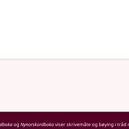
rdboka
og
Nynorskordboka
viser skrivemåte og bøying i tråd