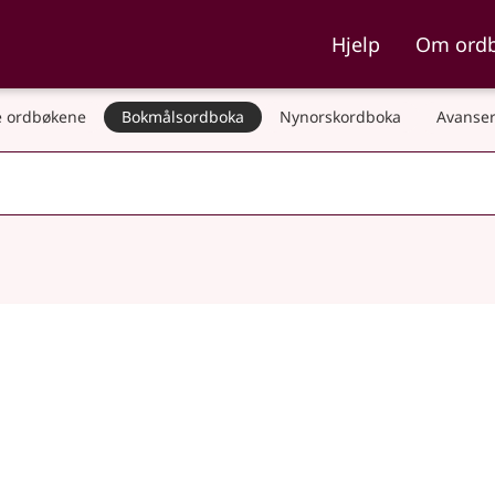
ka og Nynorskordboka
Hjelp
Om ord
 ordbøkene
Bokmålsordboka
Nynorskordboka
Avanser