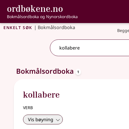
, Bokmålsordbo
ordbøkene.no
Gå til hovudinnhald
Tilgjenge
Bokmålsordboka og Nynorskordboka
Enkelt søk
|
Bokmålsordboka
Begge
oppslagsord
Eitt treff
Bokmålsordboka
.
Ytterlegare søkjeforslag tilgjengelege
1
kollabere
verb
Vis bøyning