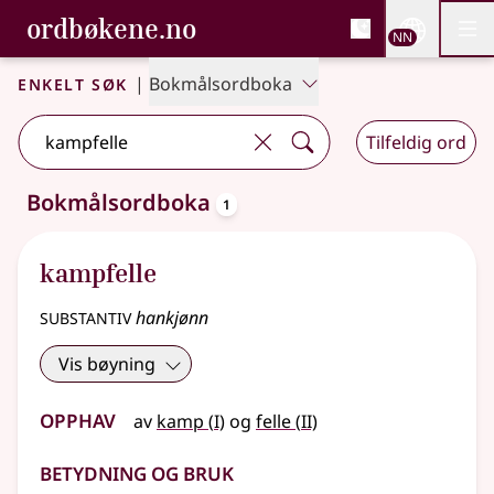
, Bokmålsordboka og N
ordbøkene.no
Nettsi
NN
Men
Gå til hovudinnhald
Tilgjenge
Bokmålsordboka og Nynorskordboka
Enkelt søk
|
Bokmålsordboka
Tilfeldig ord
oppslagsord
Bokmålsordboka
1
Eitt treff
.
Ytterlegare søkjeforslag tilgjengelege
kampfelle
substantiv
hankjønn
Vis bøyning
Opphav
1
2
av
kamp
(
I)
og
felle
(
II)
Betydning og bruk