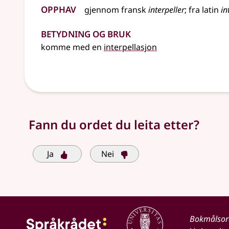
Opphav
gjennom
fransk
interpeller
;
fra
latin
in
Betydning og bruk
komme med en
interpellasjon
Fann du ordet du leita etter?
Ja
Nei
Bokmålso