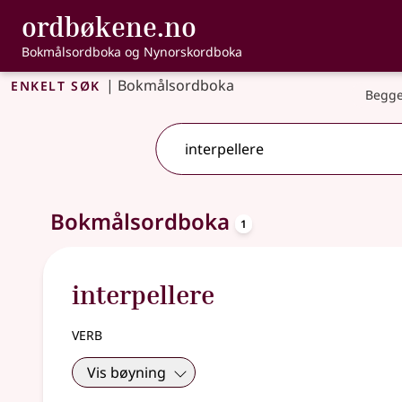
, Bokmålsordbo
ordbøkene.no
Gå til hovudinnhald
Tilgjenge
Bokmålsordboka og Nynorskordboka
Enkelt søk
|
Bokmålsordboka
Begge
oppslagsord
Eitt treff
Bokmålsordboka
.
Ytterlegare søkjeforslag tilgjengelege
1
interpellere
verb
Vis bøyning