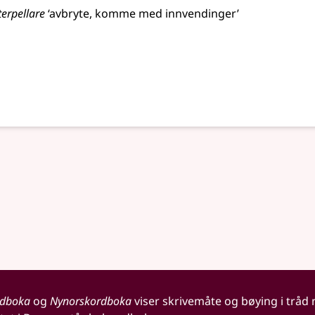
terpellare
‘avbryte, komme med innvendinger’
rdboka
og
Nynorskordboka
viser skrivemåte og bøying i tråd