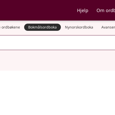
ka og Nynorskordboka
Hjelp
Om ord
 ordbøkene
Bokmålsordboka
Nynorskordboka
Avanser