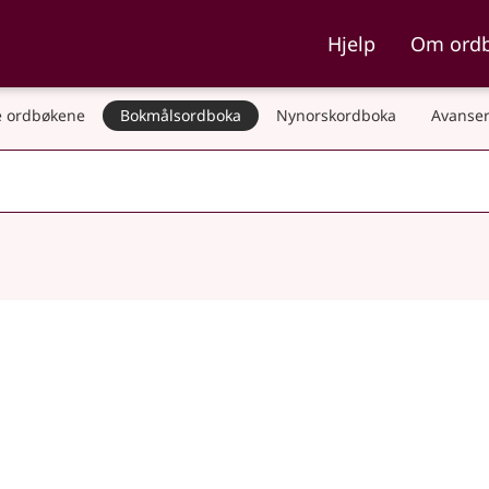
ka og Nynorskordboka
Hjelp
Om ord
 ordbøkene
Bokmålsordboka
Nynorskordboka
Avanser