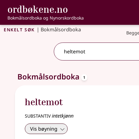
, Bokmålsordbo
ordbøkene.no
Gå til hovudinnhald
Tilgjenge
Bokmålsordboka og Nynorskordboka
Enkelt søk
|
Bokmålsordboka
Begge
oppslagsord
Eitt treff
Bokmålsordboka
.
Ytterlegare søkjeforslag tilgjengelege
1
heltemot
substantiv
intetkjønn
Vis bøyning