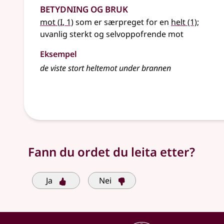
Betydning og bruk
1
mot
(
I
, 1)
som er særpreget for en
helt
(1)
;
uvanlig sterkt og selvoppofrende mot
Eksempel
de viste stort heltemot under brannen
Fann du ordet du leita etter?
Ja
Nei