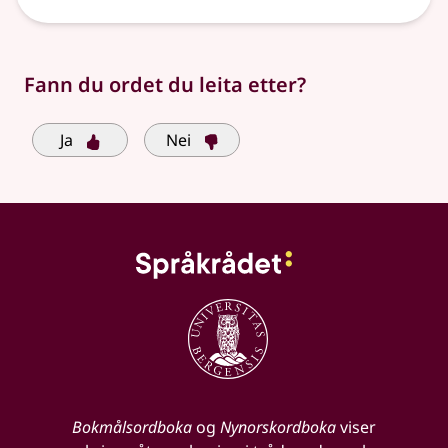
Fann du ordet du leita etter?
Ja
Nei
Bokmålsordboka
og
Nynorskordboka
viser