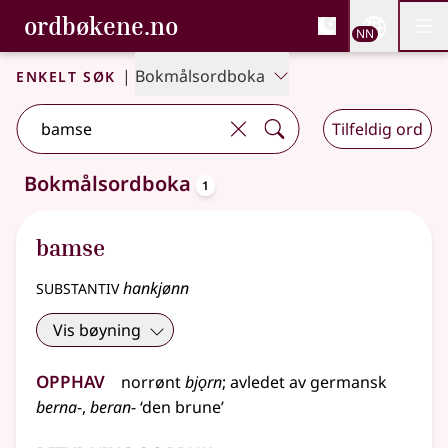
, Bokmålsordboka og N
ordbøkene.no
Nettsi
NN
Men
Gå til hovudinnhald
Tilgjenge
Bokmålsordboka og Nynorskordboka
Enkelt søk
|
Bokmålsordboka
Tilfeldig ord
oppslagsord
Bokmålsordboka
1
Eitt treff
.
Ytterlegare søkjeforslag tilgjengelege
bamse
substantiv
hankjønn
Vis bøyning
Opphav
norrønt
bjǫrn
;
avledet av
germansk
berna
-,
beran
- ‘den brune’