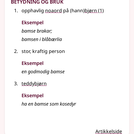
Betydning og bruk
opphavlig
noaord
på (hann)
bjørn
(1)
Eksempel
bamse
brakar
;
bamsen
i blåbærlia
stor, kraftig person
Eksempel
en godmodig
bamse
teddybjørn
Eksempel
ha en bamse som kosedyr
Artikkelside