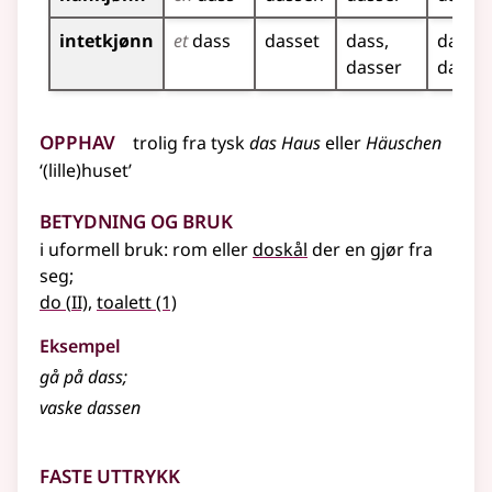
intetkjønn
et
dass
dasset
dass
dassa
dasser
dasse
Opphav
trolig
fra
tysk
das Haus
eller
Häuschen
‘(lille)huset’
Betydning og bruk
i uformell bruk: rom eller
doskål
der en gjør fra
seg
;
2
do
(
II)
,
toalett
(1)
Eksempel
gå på dass
;
vaske dassen
Faste uttrykk