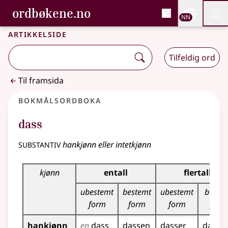
, Bokmålsordboka og N
ordbøkene.no
Nettsi
NN
Men
Gå til hovudinnhald
Tilgjenge
Bokmålsordboka og Nynorskordboka
Artikkelside
Tilfeldig ord
Til framsida
Bokmålsordboka
dass
substantiv
hankjønn eller intetkjønn
Bøyingstabell for dette substantivet
kjønn
entall
flertall
ubestemt
bestemt
ubestemt
beste
form
form
form
form
hankjønn
en
dass
dassen
dasser
dasse