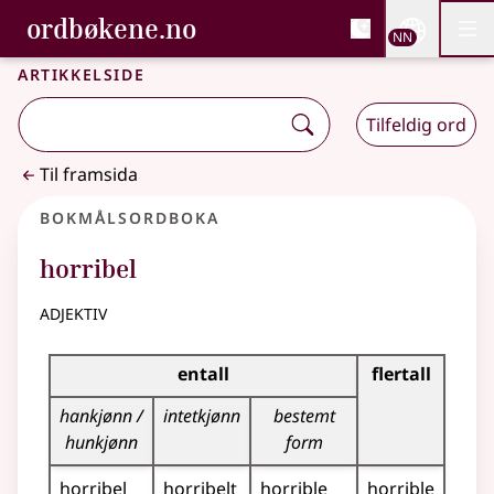
, Bokmålsordboka og N
ordbøkene.no
Nettsi
NN
Men
Gå til hovudinnhald
Tilgjenge
Bokmålsordboka og Nynorskordboka
Artikkelside
Tilfeldig ord
Til framsida
Bokmålsordboka
horribel
adjektiv
Bøyingstabell for dette adjektivet
entall
flertall
hankjønn /
intetkjønn
bestemt
hunkjønn
form
horribel
horribelt
horrible
horrible