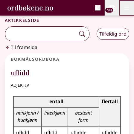
, Bokmålsordboka og N
ordbøkene.no
Nettsi
NN
Men
Gå til hovudinnhald
Tilgjenge
Bokmålsordboka og Nynorskordboka
Artikkelside
Tilfeldig ord
Til framsida
Bokmålsordboka
uflidd
adjektiv
Bøyingstabell for dette adjektivet
entall
flertall
hankjønn /
intetkjønn
bestemt
hunkjønn
form
uflidd
uflidd
uflidde
uflidde