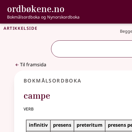
, Bokmålsordbo
ordbøkene.no
Gå til hovudinnhald
Tilgjenge
Bokmålsordboka og Nynorskordboka
Artikkelside
Begge
Til framsida
Bokmålsordboka
campe
verb
Bøyingstabell for dette verbet
infinitiv
presens
preteritum
presens p