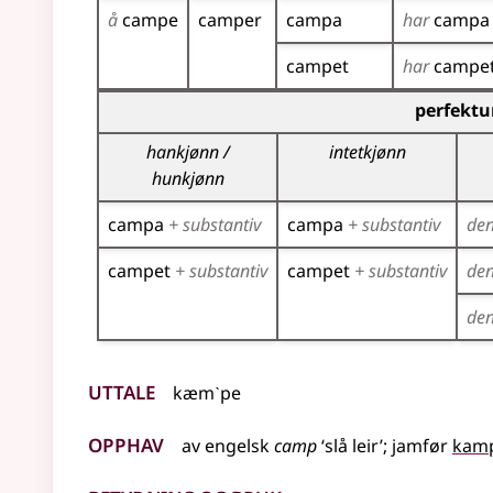
å
campe
camper
campa
har
campa
campet
har
campe
Bøyingstabell for dette verbet (partisippformer
perfektu
hankjønn /
intetkjønn
hunkjønn
campa
+ substantiv
campa
+ substantiv
de
campet
+ substantiv
campet
+ substantiv
de
de
Uttale
kæmˋpe
Opphav
av
engelsk
camp
‘slå leir’
;
jamfør
kam