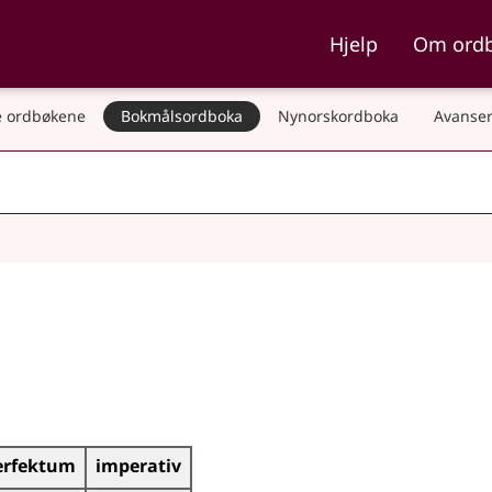
ka og Nynorskordboka
Hjelp
Om ord
 ordbøkene
Bokmålsordboka
Nynorskordboka
Avanser
erfektum
imperativ