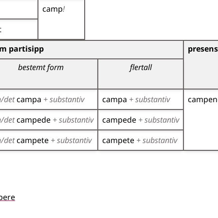
camp
!
t
)
m partisipp
presens
bestemt form
flertall
n/det
campa
+ substantiv
campa
+ substantiv
campen
n/det
campede
+ substantiv
campede
+ substantiv
n/det
campete
+ substantiv
campete
+ substantiv
pere