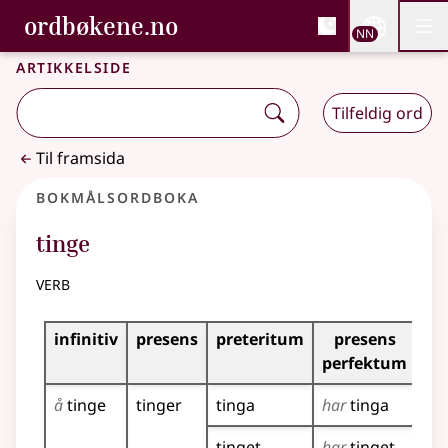
, Bokmålsordboka og N
ordbøkene.no
Nettsi
NN
Men
Gå til hovudinnhald
Tilgjenge
Bokmålsordboka og Nynorskordboka
Artikkelside
Tilfeldig ord
Til framsida
Bokmålsordboka
tinge
verb
Bøyingstabell for dette verbet
infinitiv
presens
preteritum
presens
im
perfektum
å
tinge
tinger
tinga
har
tinga
tin
tinget
har
tinget