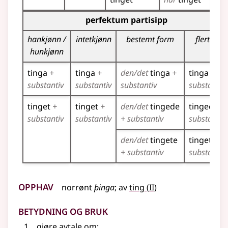
Bøyingstabell for dette verbet (partisippformer)
perfektum partisipp
hankjønn /
intetkjønn
bestemt form
flertall
hunkjønn
tinga
+
tinga
+
den/det
tinga
+
tinga
+
substantiv
substantiv
substantiv
substantiv
tinget
+
tinget
+
den/det
tingede
tingede
+
substantiv
substantiv
+ substantiv
substantiv
den/det
tingete
tingete
+
+ substantiv
substantiv
Opphav
2
norrønt
þinga
;
av
ting
(
II)
Betydning og bruk
gjøre avtale om
;