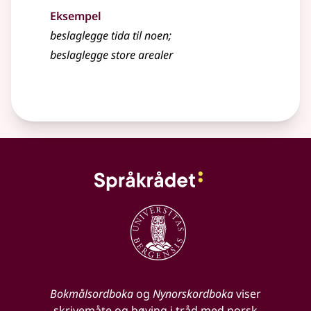
Eksempel
beslaglegge tida til noen
;
beslaglegge store arealer
Bokmålsordboka
og
Nynorskordboka
viser
skrivemåte og bøying i tråd med norsk