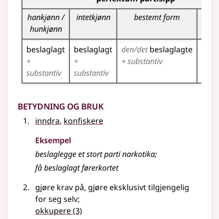
hankjønn /
intetkjønn
bestemt form
fl
hunkjønn
beslaglagt
beslaglagt
den/det
beslaglagte
besl
+
+
+ substantiv
+ sub
substantiv
substantiv
Betydning og bruk
inndra
,
konfiskere
Eksempel
beslaglegge
et stort parti narkotika
;
få beslaglagt førerkortet
gjøre krav på, gjøre eksklusivt tilgjengelig
for seg selv
;
okkupere
(3)