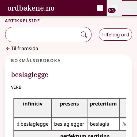
, Bokmålsordboka og N
ordbøkene.no
Nettsi
NN
Men
Gå til hovudinnhald
Tilgjenge
Bokmålsordboka og Nynorskordboka
Artikkelside
Tilfeldig ord
Til framsida
Bokmålsordboka
beslaglegge
verb
Bøyingstabell for dette verbet
infinitiv
presens
preteritum
pr
per
å
beslaglegge
beslaglegger
beslagla
har
be
Bøyingstabell for dette verbet (partisippformer)
perfektum partisipp