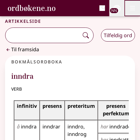
, Bokmålsordboka og N
ordbøkene.no
Nettsi
NN
Men
Gå til hovudinnhald
Tilgjenge
Bokmålsordboka og Nynorskordboka
Artikkelside
Tilfeldig ord
Til framsida
Bokmålsordboka
inndra
verb
Bøyingstabell for dette verbet
infinitiv
presens
preteritum
presens
i
perfektum
å
inndra
inndrar
inndro
har
inndradd
i
inndrog
har
inndratt