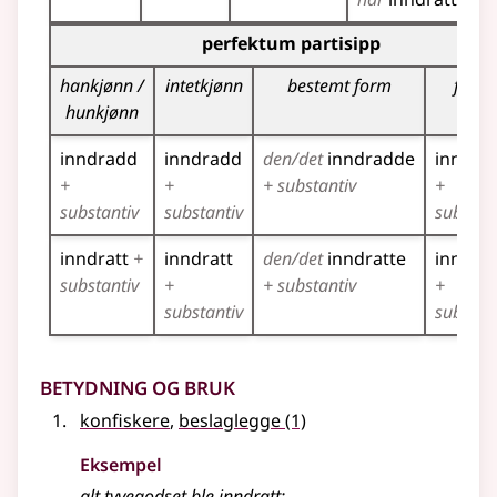
Bøyingstabell for dette verbet (partisippformer)
perfektum partisipp
hankjønn /
intetkjønn
bestemt form
flerta
hunkjønn
inndradd
inndradd
den/det
inndradde
inndra
+
+
+ substantiv
+
substantiv
substantiv
substan
inndratt
+
inndratt
den/det
inndratte
inndrat
substantiv
+
+ substantiv
+
substantiv
substan
Betydning og bruk
konfiskere
,
beslaglegge
(1)
Eksempel
alt tyvegodset ble
inndratt
;