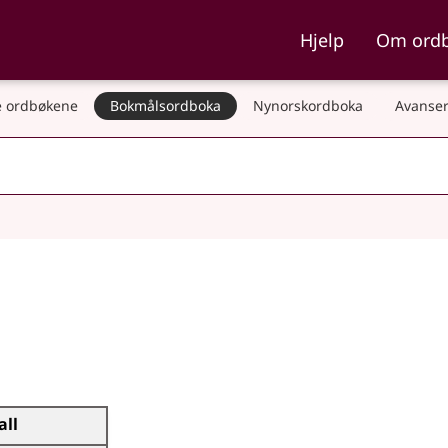
ka og Nynorskordboka
Hjelp
Om ord
 ordbøkene
Bokmålsordboka
Nynorskordboka
Avanser
all