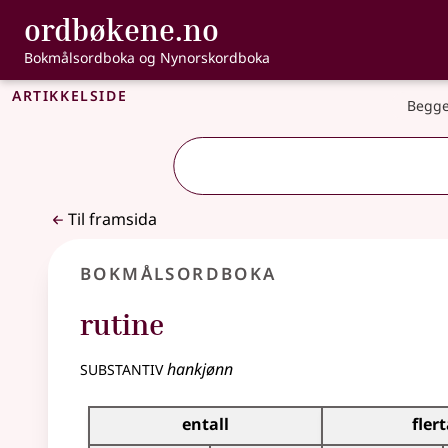
, Bokmålsordbo
ordbøkene.no
Gå til hovudinnhald
Tilgjenge
Bokmålsordboka og Nynorskordboka
Artikkelside
Begge
Til framsida
Bokmålsordboka
rutine
substantiv
hankjønn
Bøyingstabell for dette substantivet
entall
flert