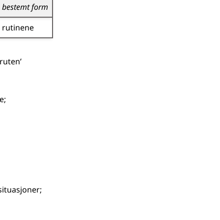
bestemt form
rutinene
ruten’
se
;
situasjoner
;