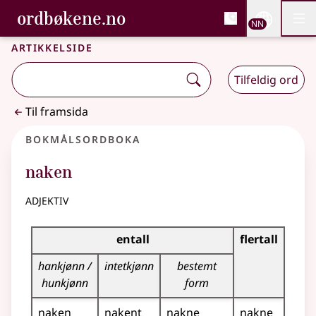
, Bokmålsordboka og N
ordbøkene.no
Nettsi
NN
Men
Gå til hovudinnhald
Tilgjenge
Bokmålsordboka og Nynorskordboka
Artikkelside
Tilfeldig ord
Til framsida
Bokmålsordboka
naken
adjektiv
Bøyingstabell for dette adjektivet
entall
flertall
hankjønn /
intetkjønn
bestemt
hunkjønn
form
naken
nakent
nakne
nakne