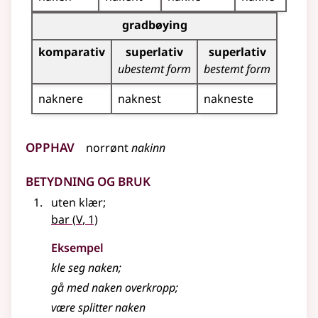
Bøyingstabell for dette adjektivet (gradbøying)
gradbøying
komparativ
superlativ
superlativ
ubestemt form
bestemt form
naknere
naknest
nakneste
Opphav
norrønt
nakinn
Betydning og bruk
uten klær
;
5
bar
(
V
, 1)
Eksempel
kle seg
naken
;
gå med
naken
overkropp
;
være splitter naken