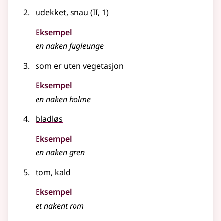
2
udekket
,
snau
(
II
, 1)
Eksempel
en
naken
fugleunge
som er uten vegetasjon
Eksempel
en
naken
holme
bladløs
Eksempel
en
naken
gren
tom, kald
Eksempel
et nakent rom