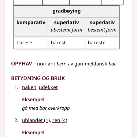
Bøyingstabell for dette adjektivet (gradbøying)
gradbøying
komparativ
superlativ
superlativ
ubestemt form
bestemt form
barere
barest
bareste
Opphav
norrønt
berr
;
av
gammeldansk
bar
Betydning og bruk
naken
,
udekket
Eksempel
gå med
bar
overkropp
ublandet
(1)
,
ren
(4)
Eksempel