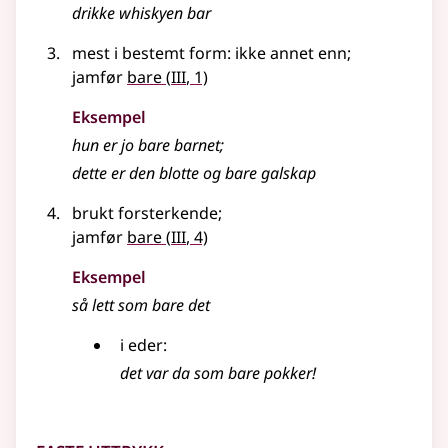
drikke whiskyen
bar
mest i
bestemt form
: ikke annet enn
;
3
jamfør
bare
(
III
, 1)
Eksempel
hun er jo
bare
barnet
;
dette er den blotte og
bare
galskap
brukt
forsterkende
;
3
jamfør
bare
(
III
, 4)
Eksempel
så lett som
bare
det
i eder:
det var da som
bare
pokker!