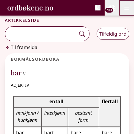
, Bokmålsordboka og N
ordbøkene.no
Nettsi
NN
Men
Gå til hovudinnhald
Tilgjenge
Bokmålsordboka og Nynorskordboka
Artikkelside
Tilfeldig ord
Til framsida
Bokmålsordboka
5
bar
V
adjektiv
Bøyingstabell for dette adjektivet
entall
flertall
hankjønn /
intetkjønn
bestemt
hunkjønn
form
bar
bart
bare
bare