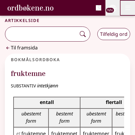
, Bokmålsordboka og N
ordbøkene.no
Nettsi
NN
Men
Gå til hovudinnhald
Tilgjenge
Bokmålsordboka og Nynorskordboka
Artikkelside
Tilfeldig ord
Til framsida
Bokmålsordboka
fruktemne
substantiv
intetkjønn
Bøyingstabell for dette substantivet
entall
flertall
ubestemt
bestemt
ubestemt
bestemt 
form
form
form
et
fruktemne
fruktemnet
fruktemner
fruktem