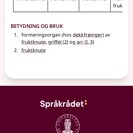
fruktem
Betydning og bruk
formeringsorgan (hos
dekkfrøinger
) av
1
fruktknute
,
griffel
(2)
og
arr
(
I
, 3)
fruktknute