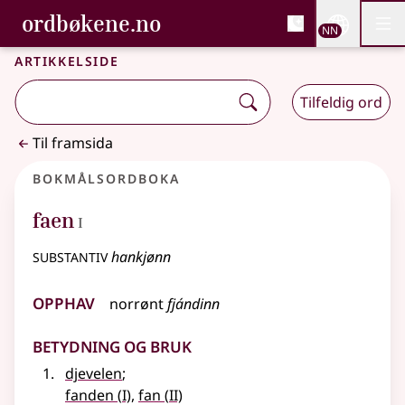
, Bokmålsordboka og N
ordbøkene.no
Nettsi
NN
Men
Gå til hovudinnhald
Tilgjenge
Bokmålsordboka og Nynorskordboka
Artikkelside
Tilfeldig ord
Til framsida
Bokmålsordboka
1
faen
I
substantiv
hankjønn
Opphav
norrønt
fjándinn
Betydning og bruk
djevelen
;
1
2
fanden
(
I)
,
fan
(
II)