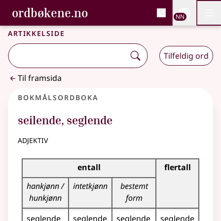
, Bokmålsordboka og N
ordbøkene.no
Nettsi
NN
Men
Gå til hovudinnhald
Tilgjenge
Bokmålsordboka og Nynorskordboka
Artikkelside
Tilfeldig ord
Til framsida
Bokmålsordboka
seilende
,
seglende
adjektiv
Bøyingstabell for dette adjektivet
entall
flertall
hankjønn /
intetkjønn
bestemt
hunkjønn
form
seglende
seglende
seglende
seglende