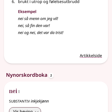
brukt i utrop og følelsesutbrudd
Eksempel
nei
så menn om jeg vil!
nei
, så fin den var!
nei og nei
, det var da trist!
Artikkelside
oppslagsord
Nynorskordboka
2
1
nei
I
substantiv
inkjekjønn
Vis bøying