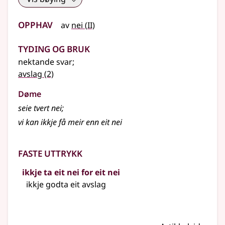
Opphav
2
av
nei
(
II)
Tyding og bruk
nektande svar
;
avslag
(2)
Døme
seie tvert nei
;
vi kan ikkje få meir enn eit nei
Faste uttrykk
ikkje ta eit nei for eit nei
ikkje godta eit avslag