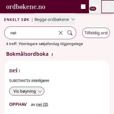
, Bokmålsordboka og N
ordbøkene.no
Nettsi
NN
Men
Gå til hovudinnhald
Tilgjenge
Bokmålsordboka og Nynorskordboka
Enkelt søk
|
Begge ordbøkene
Tilfeldig ord
4 treff
.
Ytterlegare søkjeforslag tilgjengelege
oppslagsord
Bokmålsordboka
2
1
nei
I
substantiv
intetkjønn
Vis bøyning
Opphav
2
av
nei
(
II)