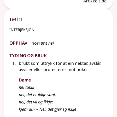
Artikkelside
2
nei
II
interjeksjon
Opphav
norrønt
nei
Tyding og bruk
brukt som uttrykk for at ein nektar, avslår,
avviser
eller
protesterer mot noko
Døme
nei takk!
nei, det er ikkje sant
;
nei, det vil eg ikkje
;
kjem du? – Nei, det gjer eg ikkje