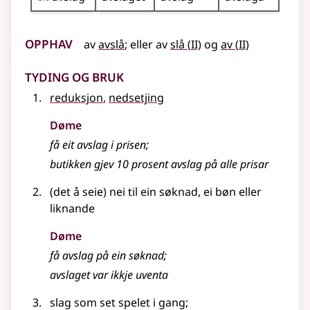
Opphav
2
2
av
avslå
;
eller
av
slå
(
II)
og
av
(
II)
Tyding og bruk
reduksjon
,
nedsetjing
Døme
få eit avslag i prisen
;
butikken gjev 10 prosent avslag på alle prisar
(det å seie) nei til ein søknad, ei bøn eller
liknande
Døme
få avslag på ein søknad
;
avslaget var ikkje uventa
slag som set spelet i gang
;