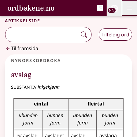
, Bokmålsordboka og N
ordbøkene.no
Nettsi
NN
Men
Gå til hovudinnhald
Tilgjenge
Bokmålsordboka og Nynorskordboka
Artikkelside
Tilfeldig ord
Til framsida
Nynorskordboka
avslag
substantiv
inkjekjønn
Bøyningstabell for dette substantivet
eintal
fleirtal
ubunden
bunden
ubunden
bunden
form
form
form
form
eit
avslag
avslaget
avslag
avslaga