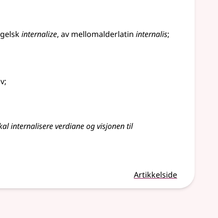
gelsk
internalize
,
av
mellomalderlatin
internalis
;
lv
;
 skal internalisere verdiane og visjonen til
Artikkelside