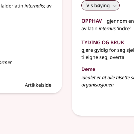
Vis bøying
lalderlatin
internalis
;
av
Opphav
gjennom
en
av
latin
internus
‘indre’
Tyding og bruk
gjere gyldig for seg sjø
tileigne seg, overta
normer
Døme
idealet er at alle tilsette
organisasjonen
Artikkelside