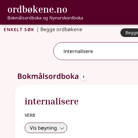
, Bokmålsordbo
ordbøkene.no
Gå til hovudinnhald
Tilgjenge
Bokmålsordboka og Nynorskordboka
Enkelt søk
|
Begge ordbøkene
Begge
2 treff
.
Ytterlegare søkjeforslag tilgjengelege
oppslagsord
Bokmålsordboka
1
internalisere
verb
Vis bøyning