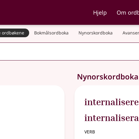
ka og Nynorskordboka
Hjelp
Om ord
 ordbøkene
Bokmålsordboka
Nynorskordboka
Avanser
Nynorskordbok
internalisere
internalisera
verb