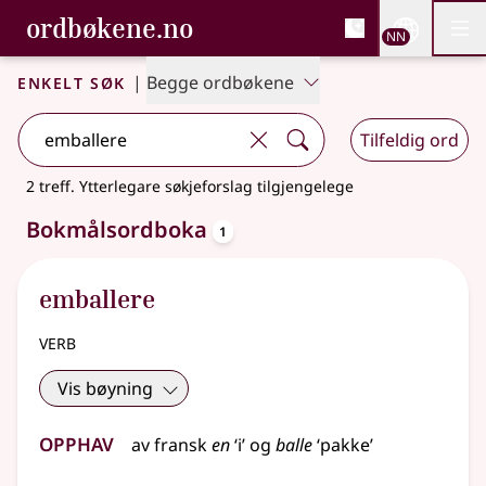
, Bokmålsordboka og N
ordbøkene.no
Nettsi
NN
Men
Gå til hovudinnhald
Tilgjenge
Bokmålsordboka og Nynorskordboka
Enkelt søk
|
Begge ordbøkene
Tilfeldig ord
2 treff
.
Ytterlegare søkjeforslag tilgjengelege
oppslagsord
Bokmålsordboka
1
emballere
verb
Vis bøyning
Opphav
av
fransk
en
‘i’ og
balle
‘pakke’