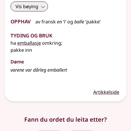
Vis bøying
Opphav
av
fransk
en
‘i’ og
balle
‘pakke’
Tyding og bruk
ha
emballasje
omkring
;
pakke inn
Døme
varene var dårleg emballert
Artikkelside
Fann du ordet du leita etter?