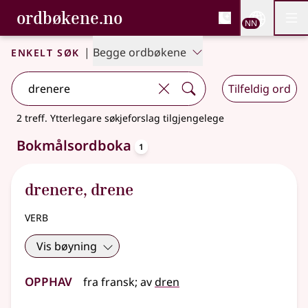
, Bokmålsordboka og N
ordbøkene.no
Nettsi
NN
Men
Gå til hovudinnhald
Tilgjenge
Bokmålsordboka og Nynorskordboka
Enkelt søk
|
Begge ordbøkene
Tilfeldig ord
2 treff
.
Ytterlegare søkjeforslag tilgjengelege
oppslagsord
Bokmålsordboka
1
drenere
,
drene
verb
Vis bøyning
Opphav
fra
fransk
;
av
dren